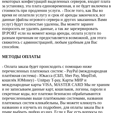
некоторых конфигураций выделенных серверов, входит плата
за установку, эта плата единовременная, и не будет включена в
стоимость при продлении услуги. - После того, как Вы во
время не оплатили услугу и срок её аренды закончился, все
данные (файлы игрового сервера и других заказанных Вами
услуг) будут полностью удалены, Вы можете заранее
попросить не удалять данные, а так же зарезервировать
IP:PORT если на момент конца аренды, оплата услуги по
разным причинам не предоставляется возможной, для этого
свяжитесь с администрацией, любым удобным для Вас
способом.
МЕТОДЫ ОПЛАТЫ
- Оплата заказа будет происходить с помощью ниже
перечисленных платежных систем: - PayPal (международная
платёжная система) - Юкасса (СБП, Sber Pay, МирПэй,
кошелёк ЮMoney) - Unitpay T-pay, Карты МИР и
международные карты VISA, MASTER CARD Мы не храним
и не записываем данные карт, кошельков, логины, пароли и
секретные коды, все платежи безопасно обрабатываются
перечисленными выше платёжными системами, названия
платежных систем кликабельны, Вы можете кликнуть по
названию и изучить их подробнее, для оплаты заказа Вы в
праве выбрать любую из них. Если у Вас есть вопросы по