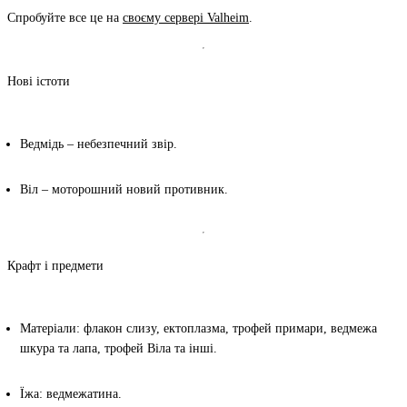
Спробуйте все це на
своєму сервері Valheim
.
Нові істоти
Ведмідь
– небезпечний звір.
Віл
– моторошний новий противник.
Крафт і предмети
Матеріали
: флакон слизу, ектоплазма, трофей примари, ведмежа
шкура та лапа, трофей Віла та інші.
Їжа
: ведмежатина.