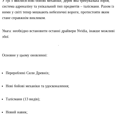
У грі з’явилися нові бойові механіки, дерев’яна тренувальна зброя,
система адреналіну та унікальний тип предметів –
талісмани
. Разом із
ними у світі тепер мешкають небезпечні вороги, протистояти яким
стане справжнім викликом.
Увага: необхідно встановити останні драйвери Nvidia, інакше можливі
збої.
Основне у цьому оновленні:
Перероблені Сили Древніх;
Нові бойові механіки та удосконалення;
Талісмани (13 видів);
Новий навик;