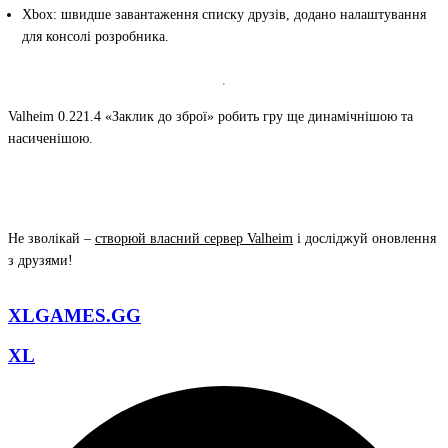
Xbox
: швидше завантаження списку друзів, додано налаштування
для консолі розробника.
Valheim 0.221.4
«Заклик до зброї»
робить гру ще динамічнішою та
насиченішою.
Не зволікай –
створюй власний сервер Valheim
і досліджуй оновлення
з друзями!
XLGAMES.GG
XL