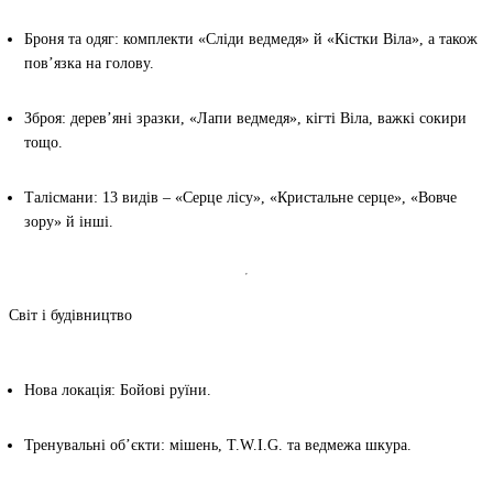
Броня та одяг
: комплекти «Сліди ведмедя» й «Кістки Віла», а також
пов’язка на голову.
Зброя
: дерев’яні зразки, «Лапи ведмедя», кігті Віла, важкі сокири
тощо.
Талісмани
: 13 видів – «Серце лісу», «Кристальне серце», «Вовче
зору» й інші.
Світ і будівництво
Нова локація
: Бойові руїни.
Тренувальні об’єкти
: мішень, T.W.I.G. та ведмежа шкура.