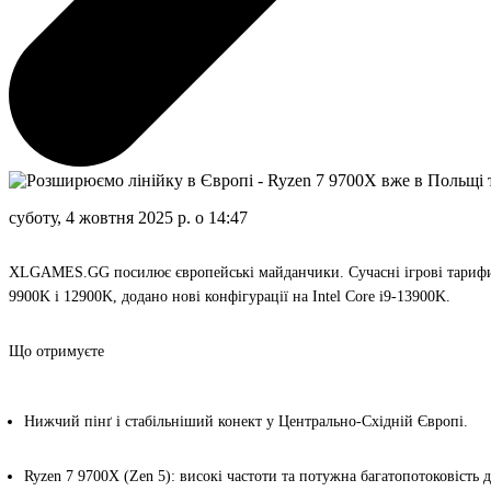
суботу, 4 жовтня 2025 р. о 14:47
XLGAMES.GG посилює європейські майданчики. Сучасні
ігрові тари
9900K і 12900K, додано нові конфігурації на
Intel Core i9-13900K
.
Що отримуєте
Нижчий пінґ і стабільніший конект
у Центрально-Східній Європі.
Ryzen 7 9700X (Zen 5):
високі частоти та потужна багатопотоковість д