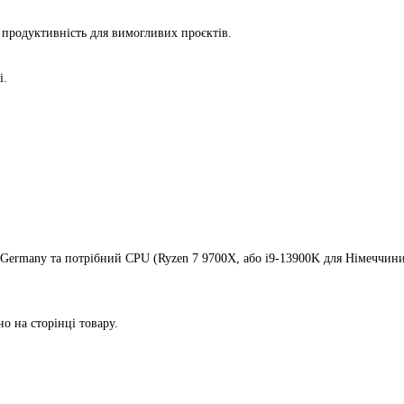
 продуктивність для вимогливих проєктів.
і.
Germany
та потрібний CPU (Ryzen 7 9700X, або
i9-13900K
для Німеччини
но на сторінці товару
.