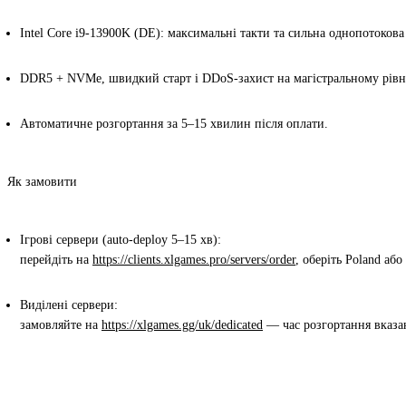
Intel Core i9-13900K (DE):
максимальні такти та сильна однопотокова
DDR5 + NVMe
, швидкий старт і
DDoS-захист
на магістральному рівн
Автоматичне розгортання за 5–15 хвилин
після оплати.
Як замовити
Ігрові сервери (auto-deploy 5–15 хв):
перейдіть на
https://clients.xlgames.pro/servers/order
, оберіть
Poland
або
Виділені сервери:
замовляйте на
https://xlgames.gg/uk/dedicated
—
час розгортання вказа