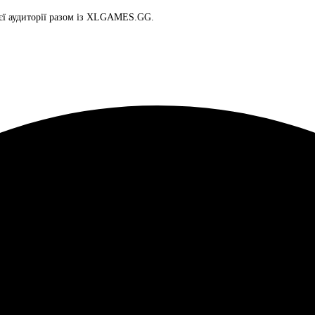
оєї аудиторії разом із XLGAMES.GG.