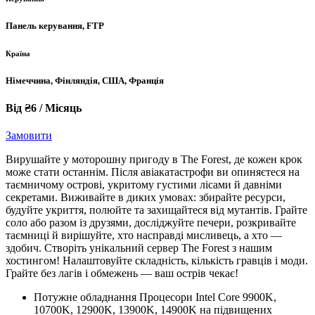
Панель керування, FTP
Країна
Німеччина, Фінляндія, США, Франція
Від ₴6 / Місяць
Замовити
Вирушайте у моторошну пригоду в The Forest, де кожен крок
може стати останнім. Після авіакатастрофи ви опиняєтеся на
таємничому острові, укритому густими лісами й давніми
секретами. Виживайте в диких умовах: збирайте ресурси,
будуйте укриття, полюйте та захищайтеся від мутантів. Грайте
соло або разом із друзями, досліджуйте печери, розкривайте
таємниці й вирішуйте, хто насправді мисливець, а хто —
здобич. Створіть унікальний сервер The Forest з нашим
хостингом! Налаштовуйте складність, кількість гравців і моди.
Грайте без лагів і обмежень — ваш острів чекає!
Потужне обладнання Процесори Intel Core 9900K,
10700K, 12900K, 13900K, 14900K на підвищених