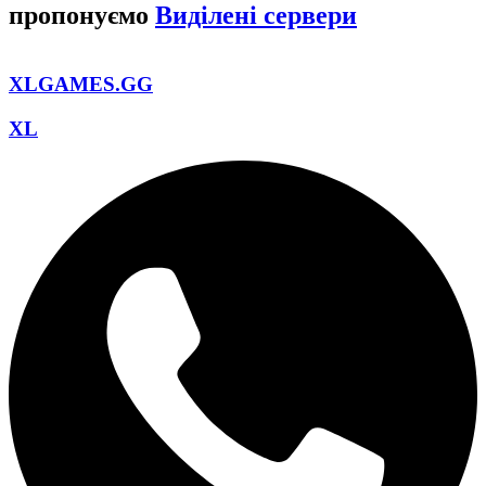
пропонуємо
Виділені сервери
XLGAMES.GG
XL