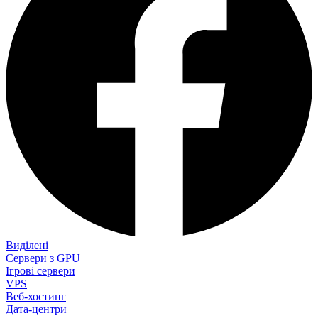
Виділені
Сервери з GPU
Ігрові сервери
VPS
Веб-хостинг
Дата-центри