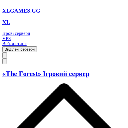
XLGAMES.GG
XL
Ігрові сервери
VPS
Веб-хостинг
Виділені сервери
«The Forest» Ігровий сервер