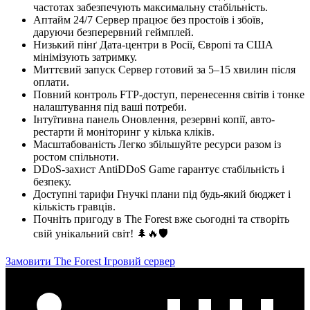
частотах забезпечують максимальну стабільність.
Аптайм 24/7 Сервер працює без простоїв і збоїв,
даруючи безперервний геймплей.
Низький пінґ Дата-центри в Росії, Європі та США
мінімізують затримку.
Миттєвий запуск Сервер готовий за 5–15 хвилин після
оплати.
Повний контроль FTP-доступ, перенесення світів і тонке
налаштування під ваші потреби.
Інтуїтивна панель Оновлення, резервні копії, авто-
рестарти й моніторинг у кілька кліків.
Масштабованість Легко збільшуйте ресурси разом із
ростом спільноти.
DDoS-захист AntiDDoS Game гарантує стабільність і
безпеку.
Доступні тарифи Гнучкі плани під будь-який бюджет і
кількість гравців.
Почніть пригоду в The Forest вже сьогодні та створіть
свій унікальний світ! 🌲🔥🛡️
Замовити The Forest Ігровий сервер