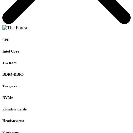
CPU
Intel Core
Тип RAM
DDR4-DDR5
Тип диска
NVMe
Кількість слотів
Необмежено
Керування