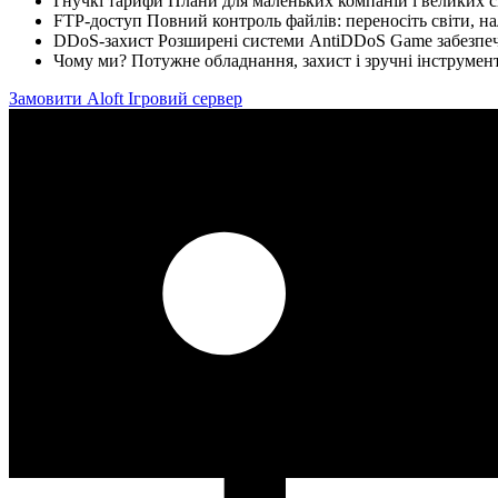
Гнучкі тарифи Плани для маленьких компаній і великих с
FTP-доступ Повний контроль файлів: переносіть світи, на
DDoS-захист Розширені системи AntiDDoS Game забезпеч
Чому ми? Потужне обладнання, захист і зручні інструменти
Замовити Aloft Ігровий сервер