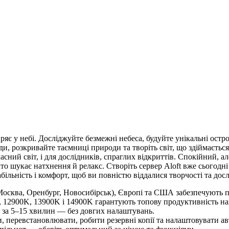
ширяє у небі. Досліджуйте безмежні небеса, будуйте унікальні о
и, розкривайте таємниці природи та творіть світ, що здіймаєть
власний світ, і для дослідників, спраглих відкриттів. Спокійний,
о шукає натхнення й релакс. Створіть сервер Aloft вже сьогодні й
ільність і комфорт, щоб ви повністю віддалися творчості та дос
(Москва, Оренбург, Новосибірськ), Європі та США забезпечують п
 12900K, 13900K і 14900K гарантують топову продуктивність нав
 за 5–15 хвилин — без довгих налаштувань.
 перевстановлювати, робити резервні копії та налаштовувати авто