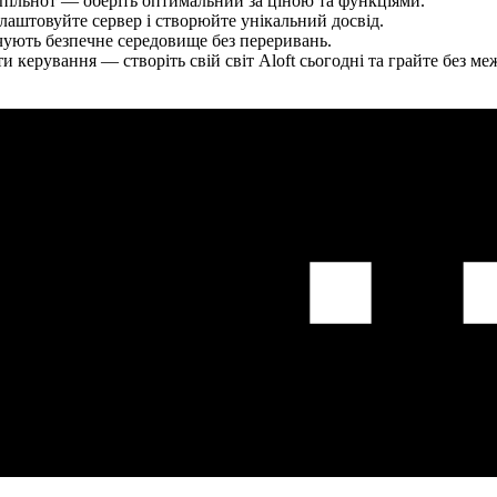
пільнот — оберіть оптимальний за ціною та функціями.
лаштовуйте сервер і створюйте унікальний досвід.
ують безпечне середовище без переривань.
 керування — створіть свій світ Aloft сьогодні та грайте без ме