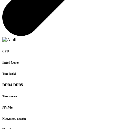
CPU
Intel Core
Тип RAM
DDR4-DDR5
Тип диска
NVMe
Кількість слотів