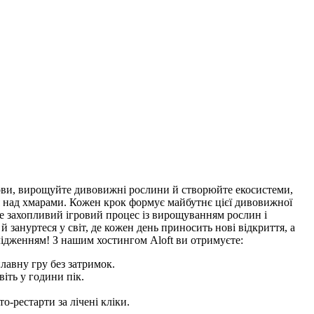
строви, вирощуйте дивовижні рослини й створюйте екосистеми,
ся над хмарами. Кожен крок формує майбутнє цієї дивовижної
 але захопливий ігровий процес із вирощуванням рослин і
 зануртеся у світ, де кожен день приносить нові відкриття, а
лідженням! З нашим хостингом Aloft ви отримуєте:
лавну гру без затримок.
іть у години пік.
-рестарти за лічені кліки.