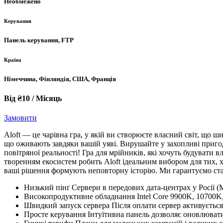
Необмежено
Керування
Панель керування, FTP
Країна
Німеччина, Фінляндія, США, Франція
Від ₴10 / Місяць
Замовити
Aloft — це чарівна гра, у якій ви створюєте власний світ, що 
що оживають завдяки вашій уяві. Вирушайте у захопливі пригод
повітряної реальності! Гра для мрійників, які хочуть будувати 
творенням екосистем робить Aloft ідеальним вибором для тих, хт
ваші рішення формують неповторну історію. Ми гарантуємо стаб
Низький пінґ Сервери в передових дата-центрах у Росії 
Високопродуктивне обладнання Intel Core 9900K, 10700K,
Швидкий запуск сервера Після оплати сервер активується
Просте керування Інтуїтивна панель дозволяє оновлювати,