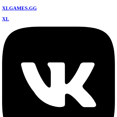
XLGAMES.GG
XL