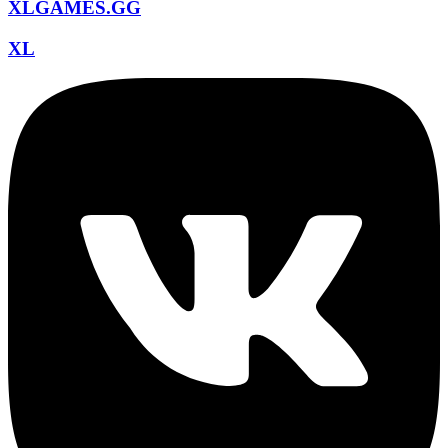
XLGAMES.GG
XL