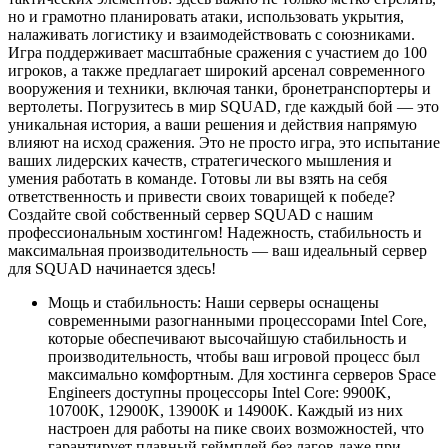
но и грамотно планировать атаки, использовать укрытия,
налаживать логистику и взаимодействовать с союзниками.
Игра поддерживает масштабные сражения с участием до 100
игроков, а также предлагает широкий арсенал современного
вооружения и техники, включая танки, бронетранспортеры и
вертолеты. Погрузитесь в мир SQUAD, где каждый бой — это
уникальная история, а ваши решения и действия напрямую
влияют на исход сражения. Это не просто игра, это испытание
ваших лидерских качеств, стратегического мышления и
умения работать в команде. Готовы ли вы взять на себя
ответственность и привести своих товарищей к победе?
Создайте свой собственный сервер SQUAD с нашим
профессиональным хостингом! Надежность, стабильность и
максимальная производительность — ваш идеальный сервер
для SQUAD начинается здесь!
Мощь и стабильность: Наши серверы оснащены
современными разогнанными процессорами Intel Core,
которые обеспечивают высочайшую стабильность и
производительность, чтобы ваш игровой процесс был
максимально комфортным. Для хостинга серверов Space
Engineers доступны процессоры Intel Core: 9900K,
10700K, 12900K, 13900K и 14900K. Каждый из них
настроен для работы на пике своих возможностей, что
гарантирует плавный геймплей без лагов даже при