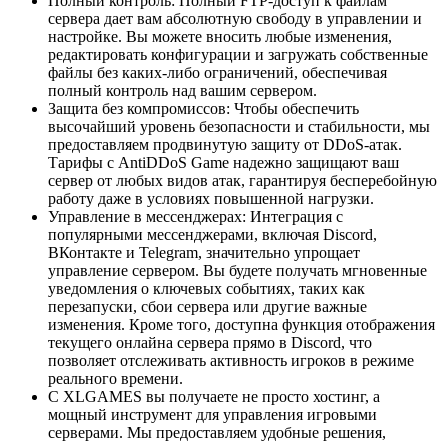
Полный контроль: Полный FTP-доступ к файлам
сервера дает вам абсолютную свободу в управлении и
настройке. Вы можете вносить любые изменения,
редактировать конфигурации и загружать собственные
файлы без каких-либо ограничений, обеспечивая
полный контроль над вашим сервером.
Защита без компромиссов: Чтобы обеспечить
высочайший уровень безопасности и стабильности, мы
предоставляем продвинутую защиту от DDoS-атак.
Тарифы с AntiDDoS Game надежно защищают ваш
сервер от любых видов атак, гарантируя бесперебойную
работу даже в условиях повышенной нагрузки.
Управление в мессенджерах: Интеграция с
популярными мессенджерами, включая Discord,
ВКонтакте и Telegram, значительно упрощает
управление сервером. Вы будете получать мгновенные
уведомления о ключевых событиях, таких как
перезапуски, сбои сервера или другие важные
изменения. Кроме того, доступна функция отображения
текущего онлайна сервера прямо в Discord, что
позволяет отслеживать активность игроков в режиме
реального времени.
С XLGAMES вы получаете не просто хостинг, а
мощный инструмент для управления игровыми
серверами. Мы предоставляем удобные решения,