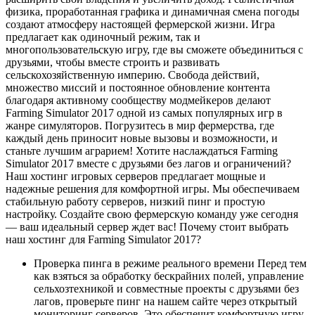
физика, проработанная графика и динамичная смена погоды
создают атмосферу настоящей фермерской жизни. Игра
предлагает как одиночный режим, так и
многопользовательскую игру, где вы сможете объединиться с
друзьями, чтобы вместе строить и развивать
сельскохозяйственную империю. Свобода действий,
множество миссий и постоянное обновление контента
благодаря активному сообществу модмейкеров делают
Farming Simulator 2017 одной из самых популярных игр в
жанре симуляторов. Погрузитесь в мир фермерства, где
каждый день приносит новые вызовы и возможности, и
станьте лучшим аграрием! Хотите наслаждаться Farming
Simulator 2017 вместе с друзьями без лагов и ограничений?
Наш хостинг игровых серверов предлагает мощные и
надежные решения для комфортной игры. Мы обеспечиваем
стабильную работу серверов, низкий пинг и простую
настройку. Создайте свою фермерскую команду уже сегодня
— ваш идеальный сервер ждет вас! Почему стоит выбрать
наш хостинг для Farming Simulator 2017?
Проверка пинга в режиме реального времени Перед тем
как взяться за обработку бескрайних полей, управление
сельхозтехникой и совместные проекты с друзьями без
лагов, проверьте пинг на нашем сайте через открытый
мониторинг серверов. Это обеспечит комфортную игру