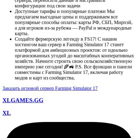
сервера, переносить данные и настраивать
конфигурации под свои задачи
Доступные тарифы и популярные платежи Мы
предлагаем выгодные цены и поддерживаем все
популярные способы оплаты: карты РФ, СБП, Мирпэй,
а для игроков из-за рубежа — PayPal и международные
карты.
Создайте фермерскую легенду в FS17! С нашим
хостингом ваш сервер в Farming Simulator 17 станет
платформой для амбициозных проектов: от идеально
организованных угодий до масштабных кооперативных
хозяйств. Начните строить свою сельскохозяйственную
империю уже сегодня! 🌾🚜 P.S. Все функции и панели
совместимы с Farming Simulator 17, включая работу
модов и карт из сообщества.
Заказать игровой сервер Farming Simulator 17
XLGAMES.GG
XL