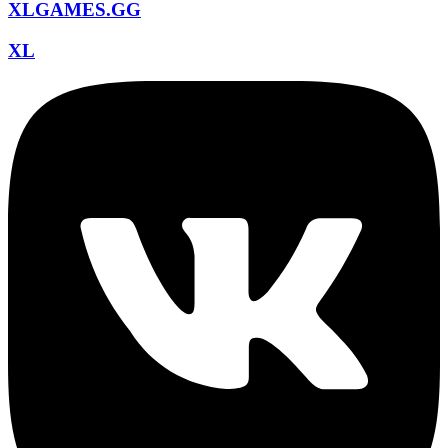
XLGAMES.GG
XL