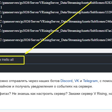
ожно отправлять через наших ботов
Discord
,
VK
и
Telegram
, с пом
нлайном и получать уведомления о событиях на сервере.
фигах? Не знаешь как настроить сервер? Закажи сервер V Rising, 