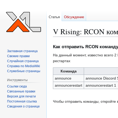
Статья
Обсуждение
V Rising: RCON ко
Перейти
Перейти
Как отправить RCON команду 
к
к
Заглавная страница
На данный момент, известно всего 
навигации
поиску
Свежие правки
рестартах
Случайная страница
Справка по MediaWiki
Команда
Служебные страницы
announce
announce Discord 
Инструменты
announcerestart
announcerestart 1
Ссылки сюда
Связанные правки
Версия для печати
Чтобы отправить команды, откройте 
Постоянная ссылка
Сведения о странице