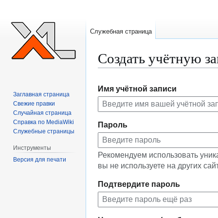
Служебная страница
Создать учётную з
Перейти
Перейти
Имя учётной записи
к
к
Заглавная страница
навигации
поиску
Свежие правки
Случайная страница
Справка по MediaWiki
Пароль
Служебные страницы
Инструменты
Рекомендуем использовать уник
Версия для печати
вы не используете на других сай
Подтвердите пароль