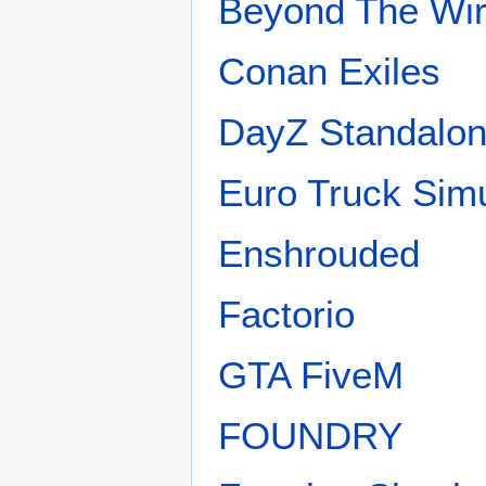
Beyond The Wi
Conan Exiles
DayZ Standalo
Euro Truck Simu
Enshrouded
Factorio
GTA FiveM
FOUNDRY