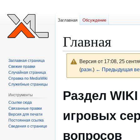
Заглавная
Обсуждение
Главная
Заглавная страница
Версия от 17:08, 25 сент
Свежие правки
(
разн.
)
← Предыдущая ве
Случайная страница
Справка по MediaWiki
Служебные страницы
Перейти
Перейти
Раздел WIKI
к
к
Инструменты
навигации
поиску
Ссылки сюда
Связанные правки
игровых сер
Версия для печати
Постоянная ссылка
Сведения о странице
вопросов