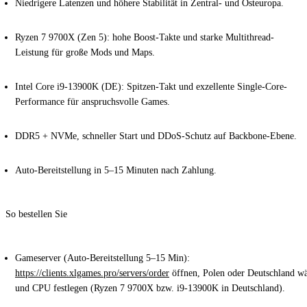
Niedrigere Latenzen und höhere Stabilität
in Zentral- und Osteuropa.
Ryzen 7 9700X (Zen 5):
hohe Boost-Takte und starke Multithread-
Leistung für große Mods und Maps.
Intel Core i9-13900K (DE):
Spitzen-Takt und exzellente Single-Core-
Performance für anspruchsvolle Games.
DDR5 + NVMe
, schneller Start und
DDoS-Schutz
auf Backbone-Ebene.
Auto-Bereitstellung in 5–15 Minuten
nach Zahlung.
So bestellen Sie
Gameserver (Auto-Bereitstellung 5–15 Min):
https://clients.xlgames.pro/servers/order
öffnen,
Polen
oder
Deutschland
wä