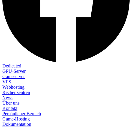
Dedicated
GPU-Server
Gameserver
VPS
Webhosting
Rechenzentren
News
Über uns
Kontakt
Persönlicher Bereich
Game-Hosting
Dokumentation