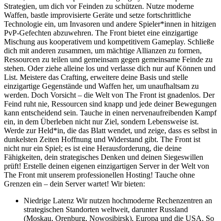
Strategien, um dich vor Feinden zu schützen. Nutze moderne
Waffen, bastle improvisierte Geräte und setze fortschrittliche
Technologie ein, um Invasoren und andere Spieler*innen in hitzigen
PvP-Gefechten abzuwehren. The Front bietet eine einzigartige
Mischung aus kooperativem und kompetitivem Gameplay. Schließe
dich mit anderen zusammen, um mächtige Allianzen zu formen,
Ressourcen zu teilen und gemeinsam gegen gemeinsame Feinde zu
stehen. Oder ziehe alleine los und verlasse dich nur auf Können und
List. Meistere das Crafting, erweitere deine Basis und stelle
einzigartige Gegenstände und Waffen her, um unaufhaltsam zu
werden. Doch Vorsicht – die Welt von The Front ist gnadenlos. Der
Feind ruht nie, Ressourcen sind knapp und jede deiner Bewegungen
kann entscheidend sein. Tauche in einen nervenaufreibenden Kampf
ein, in dem Überleben nicht nur Ziel, sondern Lebensweise ist.
Werde zur Held*in, die das Blatt wendet, und zeige, dass es selbst in
dunkelsten Zeiten Hoffnung und Widerstand gibt. The Front ist
nicht nur ein Spiel; es ist eine Herausforderung, die deine
Fähigkeiten, dein strategisches Denken und deinen Siegeswillen
prüft! Erstelle deinen eigenen einzigartigen Server in der Welt von
The Front mit unserem professionellen Hosting! Tauche ohne
Grenzen ein – dein Server wartet! Wir bieten:
Niedrige Latenz Wir nutzen hochmoderne Rechenzentren an
strategischen Standorten weltweit, darunter Russland
(Moskau, Orenburg, Nowosibirsk), Europa und die USA. So