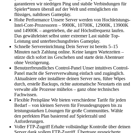
garantieren wir niedrigen Ping und stabile Verbindungen für
Spieler*innen überall auf der Welt und ermöglichen ein
flüssiges, nahtloses Gameplay.
Hohe Performance Unsere Server werden von Hochleistungs-
Intel-Core-Prozessoren – 9900K, 10700K, 12900K, 13900K
und 14900K – angetrieben, die auf Höchstfrequenz laufen.
Das gewährleistet selbst unter extremer Last stabile Top-
Leistung und unterbrechungsfreies Gameplay.
Schnelle Servereinrichtung Dein Server ist bereits 5–15
Minuten nach Zahlung online. Keine langen Wartezeiten –
stürze dich sofort ins Geschehen und starte dein Abenteuer
ohne Verzögerung.
Benutzerfreundliches Control-Panel Unser intuitives Control-
Panel macht die Serververwaltung einfach und zugänglich.
Aktualisiere oder installiere deinen Server neu, führe Wipes
durch, erstelle Backups, richte automatische Neustarts ein und
verwalte alle Prozesse mühelos – ganz ohne technisches
Fachwissen.
Flexible Preispläne Wir bieten verschiedene Tarife für jeden
Bedarf – von kleinen Servern für Freundesgruppen bis zu
leistungsstarken Lösungen für große Communities. Wähle
den perfekten Plan basierend auf Spielerzahl und
Anforderungen.
Voller FTP-Zugriff Erhalte vollständige Kontrolle über deinen
Server dank vollem FTP-Zugriff. Übertrage gespeicherte