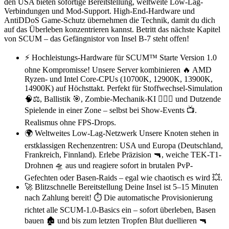
den USA bieten sofortige Bereitstellung, weltweite Low-Lag-
Verbindungen und Mod-Support. High-End-Hardware und
AntiDDoS Game-Schutz übernehmen die Technik, damit du dich
auf das Überleben konzentrieren kannst. Betritt das nächste Kapitel
von SCUM – das Gefängnistor von Insel B-7 steht offen!
⚡️ Hochleistungs-Hardware für SCUM™ Starte Version 1.0
ohne Kompromisse! Unsere Server kombinieren 🔥 AMD
Ryzen- und Intel Core-CPUs (10700K, 12900K, 13900K,
14900K) auf Höchst­takt. Perfekt für Stoffwechsel-Simulation
🧠⚖️, Ballistik 🎯, Zombie-Mechanik-KI 🧟‍♂️⚙️ und Dutzende
Spielende in einer Zone – selbst bei Show-Events 📺.
Realismus ohne FPS-Drops.
🌍 Weltweites Low-Lag-Netzwerk Unsere Knoten stehen in
erstklassigen Rechenzentren: USA und Europa (Deutschland,
Frankreich, Finnland). Erlebe Präzision 🔫, weiche TEK-T1-
Drohnen 🛸 aus und reagiere sofort in brutalen PvP-
Gefechten oder Basen-Raids – egal wie chaotisch es wird 💥.
🚀 Blitzschnelle Bereitstellung Deine Insel ist 5–15 Minuten
nach Zahlung bereit! ⏱️ Die automatische Provisionierung
richtet alle SCUM-1.0-Basics ein – sofort überleben, Basen
bauen 🏚️ und bis zum letzten Tropfen Blut duellieren 🔫