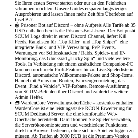
Sie Ihren ersten Server starten oder nur an den Feinheiten
schrauben möchten: Unsere Guides ersparen langwieriges
Ausprobieren und lassen Ihnen mehr Zeit fürs Überleben auf
Insel B-7.
🤖 Prisoner Bot auf Discord – ohne Aufpreis Alle Tarife ab 35
USD enthalten bereits die Prisoner-Bot-Lizenz. Der Bot pusht
SCUM-Logs direkt in euren Discord-Channel, liefert Kill-
Feeds, Ranglisten für „Top Killer“ und „Top Sniper“, eine
integrierte Bank- und VIP-Verwaltung, PvP-Events,
Warnungen vor Schlossknacken / Raids, Spieler- und IP-
Monitoring, das Glücksrad „Lucky Spin“ und viele weitere
Tools. In Verbindung mit einem zusätzlichen Companion-PC
kommen noch mehr Profi-Features hinzu: Live-Spielerliste in
Discord, automatische Willkommens-Pakete und Shop-Items,
Handel mit Autos und Booten, Fahrzeugvermietung, das
Event „Find a Vehicle“, VIP-Rabatte, Remote-Ausführung
von SCUM-Befehlen über Discord und zahlreiche weitere
Admin-Helfer.
🧰 WardenCore Verwaltungsoberfläche – kostenlos enthalten
WardenCore ist eine leistungsstarke RCON-Erweiterung für
SCUM Dedicated Server, die eine komfortable Web-
Oberfläche bereitstellt. Damit können Sie Spieler verwalten,
die Serverökonomie steuern und verschiedene Funktionen
direkt im Browser bedienen, ohne sich ins Spiel einloggen zu
müssen. Ab Tarifen ab 3000 RUB ist die Premium-Version