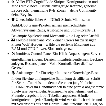
📂 Voller FTP-Zugriff Lade Skripte, Konfigurationen und
Mods direkt hoch. Erstelle einzigartige Rezepte, geheime
Labore oder thematische PvE-Zonen – deine Community,
deine Regeln.
🛡️ Unerschütterlicher AntiDDoS-Schutz Mit unseren
AntiDDoS Game-Paketen sichern mehrschichtige
Abwehrsysteme Raids, Ausbrüche und Show-Events 📺.
Bekämpfe Spielende und Mechanik – nie Lag oder Ausfall.
🏰 Flexible Preispläne Von kleinen Crews bis zu riesigen
Prison-Wolf-Horden – wähle die perfekte Mischung aus
RAM und CPU-Power, Slots unbegrenzt.
🛠️ Intuitives Control-Panel Ein-Klick-Anpassungen: Server­
einstellungen ändern, Dateien hinzufügen/entfernen, Backups
anlegen, Restarts planen. Volle Kontrolle über die Insel-
Gesetze!
📚 Anleitungen für Einsteiger In unserer Knowledge-Base
finden Sie eine umfangreiche Sammlung detaillierter Schritt-
für-Schritt-Tutorials, mit denen Sie einen jungfräulichen
SCUM-Server im Handumdrehen in eine perfekt abgestimmte
Spielwiese verwandeln. Adminrechte übernehmen und an
Freunde vergeben, Loot-Tabellen anpassen, Händler
konfigurieren – jeder Handgriff wird verständlich erklärt und
mit Screenshots aus dem Control Panel untermauert. Egal, ob