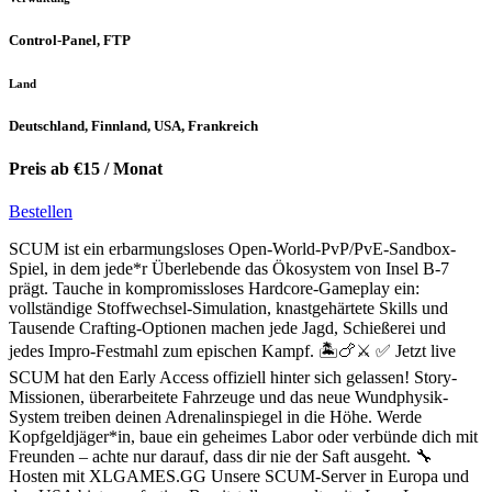
Control-Panel, FTP
Land
Deutschland, Finnland, USA, Frankreich
Preis ab €15 / Monat
Bestellen
SCUM ist ein erbarmungsloses Open-World-PvP/PvE-Sandbox-
Spiel, in dem jede*r Überlebende das Ökosystem von Insel B-7
prägt. Tauche in kompromissloses Hardcore-Gameplay ein:
vollständige Stoffwechsel-Simulation, knastgehärtete Skills und
Tausende Crafting-Optionen machen jede Jagd, Schießerei und
jedes Impro-Festmahl zum epischen Kampf. 🏝️🍗⚔️ ✅ Jetzt live
SCUM hat den Early Access offiziell hinter sich gelassen! Story-
Missionen, überarbeitete Fahrzeuge und das neue Wundphysik-
System treiben deinen Adrenalinspiegel in die Höhe. Werde
Kopfgeldjäger*in, baue ein geheimes Labor oder verbünde dich mit
Freunden – achte nur darauf, dass dir nie der Saft ausgeht. 🔧
Hosten mit XLGAMES.GG Unsere SCUM-Server in Europa und