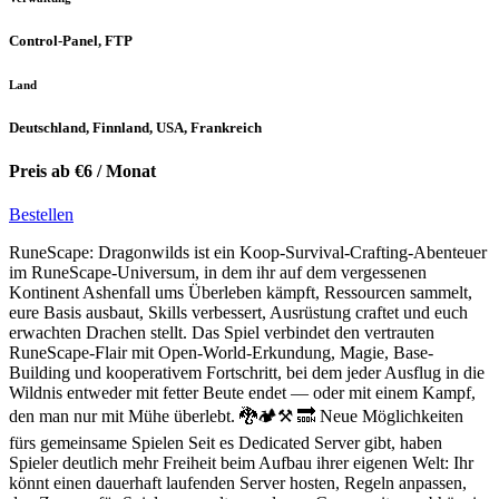
Control-Panel, FTP
Land
Deutschland, Finnland, USA, Frankreich
Preis ab €6 / Monat
Bestellen
RuneScape: Dragonwilds ist ein Koop-Survival-Crafting-Abenteuer
im RuneScape-Universum, in dem ihr auf dem vergessenen
Kontinent Ashenfall ums Überleben kämpft, Ressourcen sammelt,
eure Basis ausbaut, Skills verbessert, Ausrüstung craftet und euch
erwachten Drachen stellt. Das Spiel verbindet den vertrauten
RuneScape-Flair mit Open-World-Erkundung, Magie, Base-
Building und kooperativem Fortschritt, bei dem jeder Ausflug in die
Wildnis entweder mit fetter Beute endet — oder mit einem Kampf,
den man nur mit Mühe überlebt. 🐉🏕️⚒️ 🔜 Neue Möglichkeiten
fürs gemeinsame Spielen Seit es Dedicated Server gibt, haben
Spieler deutlich mehr Freiheit beim Aufbau ihrer eigenen Welt: Ihr
könnt einen dauerhaft laufenden Server hosten, Regeln anpassen,