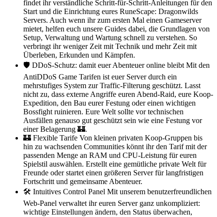
findet ihr verständliche Schritt-für-Schritt-Anleitungen für den
Start und die Einrichtung eures RuneScape: Dragonwilds
Servers. Auch wenn ihr zum ersten Mal einen Gameserver
mietet, helfen euch unsere Guides dabei, die Grundlagen von
Setup, Verwaltung und Wartung schnell zu verstehen. So
verbringt ihr weniger Zeit mit Technik und mehr Zeit mit
Überleben, Erkunden und Kämpfen.
🛡️ DDoS-Schutz: damit euer Abenteuer online bleibt Mit den
AntiDDoS Game Tarifen ist euer Server durch ein
mehrstufiges System zur Traffic-Filterung geschützt. Lasst
nicht zu, dass externe Angriffe euren Abend-Raid, eure Koop-
Expedition, den Bau eurer Festung oder einen wichtigen
Bossfight ruinieren. Eure Welt sollte vor technischen
Ausfällen genauso gut geschützt sein wie eine Festung vor
einer Belagerung 🏰.
🏰 Flexible Tarife Von kleinen privaten Koop-Gruppen bis
hin zu wachsenden Communities könnt ihr den Tarif mit der
passenden Menge an RAM und CPU-Leistung für euren
Spielstil auswählen. Erstellt eine gemütliche private Welt für
Freunde oder startet einen größeren Server für langfristigen
Fortschritt und gemeinsame Abenteuer.
🛠️ Intuitives Control Panel Mit unserem benutzerfreundlichen
Web-Panel verwaltet ihr euren Server ganz unkompliziert:
wichtige Einstellungen ändern, den Status überwachen,