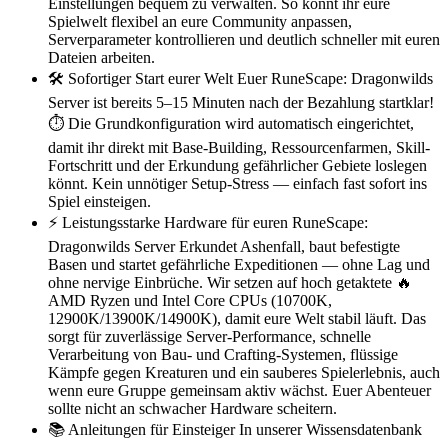
Einstellungen bequem zu verwalten. So könnt ihr eure
Spielwelt flexibel an eure Community anpassen,
Serverparameter kontrollieren und deutlich schneller mit euren
Dateien arbeiten.
🛠️ Sofortiger Start eurer Welt Euer RuneScape: Dragonwilds
Server ist bereits 5–15 Minuten nach der Bezahlung startklar!
⏱️ Die Grundkonfiguration wird automatisch eingerichtet,
damit ihr direkt mit Base-Building, Ressourcenfarmen, Skill-
Fortschritt und der Erkundung gefährlicher Gebiete loslegen
könnt. Kein unnötiger Setup-Stress — einfach fast sofort ins
Spiel einsteigen.
⚡️ Leistungsstarke Hardware für euren RuneScape:
Dragonwilds Server Erkundet Ashenfall, baut befestigte
Basen und startet gefährliche Expeditionen — ohne Lag und
ohne nervige Einbrüche. Wir setzen auf hoch getaktete 🔥
AMD Ryzen und Intel Core CPUs (10700K,
12900K/13900K/14900K), damit eure Welt stabil läuft. Das
sorgt für zuverlässige Server-Performance, schnelle
Verarbeitung von Bau- und Crafting-Systemen, flüssige
Kämpfe gegen Kreaturen und ein sauberes Spielerlebnis, auch
wenn eure Gruppe gemeinsam aktiv wächst. Euer Abenteuer
sollte nicht an schwacher Hardware scheitern.
📚 Anleitungen für Einsteiger In unserer Wissensdatenbank