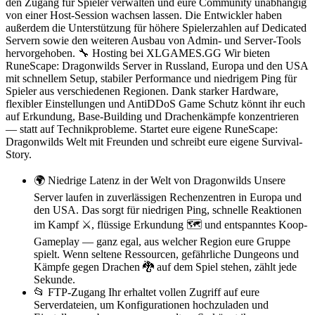
den Zugang für Spieler verwalten und eure Community unabhängig
von einer Host-Session wachsen lassen. Die Entwickler haben
außerdem die Unterstützung für höhere Spielerzahlen auf Dedicated
Servern sowie den weiteren Ausbau von Admin- und Server-Tools
hervorgehoben. 🔧 Hosting bei XLGAMES.GG Wir bieten
RuneScape: Dragonwilds Server in Russland, Europa und den USA
mit schnellem Setup, stabiler Performance und niedrigem Ping für
Spieler aus verschiedenen Regionen. Dank starker Hardware,
flexibler Einstellungen und AntiDDoS Game Schutz könnt ihr euch
auf Erkundung, Base-Building und Drachenkämpfe konzentrieren
— statt auf Technikprobleme. Startet eure eigene RuneScape:
Dragonwilds Welt mit Freunden und schreibt eure eigene Survival-
Story.
🌍 Niedrige Latenz in der Welt von Dragonwilds Unsere
Server laufen in zuverlässigen Rechenzentren in Europa und
den USA. Das sorgt für niedrigen Ping, schnelle Reaktionen
im Kampf ⚔️, flüssige Erkundung 🗺️ und entspanntes Koop-
Gameplay — ganz egal, aus welcher Region eure Gruppe
spielt. Wenn seltene Ressourcen, gefährliche Dungeons und
Kämpfe gegen Drachen 🐉 auf dem Spiel stehen, zählt jede
Sekunde.
📂 FTP-Zugang Ihr erhaltet vollen Zugriff auf eure
Serverdateien, um Konfigurationen hochzuladen und