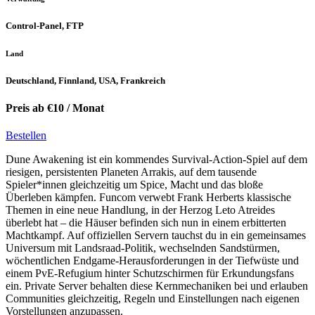
Control-Panel, FTP
Land
Deutschland, Finnland, USA, Frankreich
Preis ab €10 / Monat
Bestellen
Dune Awakening ist ein kommendes Survival-Action-Spiel auf dem
riesigen, persistenten Planeten Arrakis, auf dem tausende
Spieler*innen gleichzeitig um Spice, Macht und das bloße
Überleben kämpfen. Funcom verwebt Frank Herberts klassische
Themen in eine neue Handlung, in der Herzog Leto Atreides
überlebt hat – die Häuser befinden sich nun in einem erbitterten
Machtkampf. Auf offiziellen Servern tauchst du in ein gemeinsames
Universum mit Landsraad-Politik, wechselnden Sandstürmen,
wöchentlichen Endgame-Herausforderungen in der Tiefwüste und
einem PvE-Refugium hinter Schutzschirmen für Erkundungsfans
ein. Private Server behalten diese Kernmechaniken bei und erlauben
Communities gleichzeitig, Regeln und Einstellungen nach eigenen
Vorstellungen anzupassen.