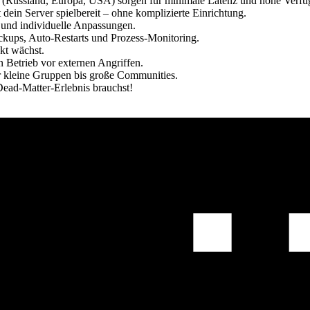
 (Russland, Europa, USA) sorgen für minimale Latenz und hohe Verfüg
 dein Server spielbereit – ohne komplizierte Einrichtung.
 und individuelle Anpassungen.
ckups, Auto-Restarts und Prozess-Monitoring.
ekt wächst.
 Betrieb vor externen Angriffen.
für kleine Gruppen bis große Communities.
 Dead-Matter-Erlebnis brauchst!