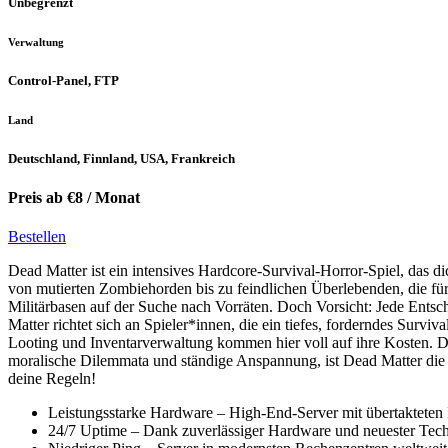
Unbegrenzt
Verwaltung
Control-Panel, FTP
Land
Deutschland, Finnland, USA, Frankreich
Preis ab €8 / Monat
Bestellen
Dead Matter ist ein intensives Hardcore-Survival-Horror-Spiel, das di
von mutierten Zombiehorden bis zu feindlichen Überlebenden, die für
Militärbasen auf der Suche nach Vorräten. Doch Vorsicht: Jede Ents
Matter richtet sich an Spieler*innen, die ein tiefes, forderndes Su
Looting und Inventarverwaltung kommen hier voll auf ihre Kosten. D
moralische Dilemmata und ständige Anspannung, ist Dead Matter die 
deine Regeln!
Leistungsstarke Hardware – High-End-Server mit über­takteten
24/7 Uptime – Dank zuverlässiger Hardware und neuester Techn