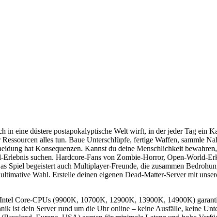
ch in eine düstere postapokalyptische Welt wirft, in der jeder Tag ein
 Ressourcen alles tun. Baue Unterschlüpfe, fertige Waffen, sammle Na
cheidung hat Konsequenzen. Kannst du deine Menschlichkeit bewahren,
rvival-Erlebnis suchen. Hardcore-Fans von Zombie-Horror, Open-World-
as Spiel begeistert auch Multiplayer-Freunde, die zusammen Bedrohung
ultimative Wahl. Erstelle deinen eigenen Dead-Matter-Server mit unser
 Intel Core-CPUs (9900K, 10700K, 12900K, 13900K, 14900K) garantiere
ik ist dein Server rund um die Uhr online – keine Ausfälle, keine Un