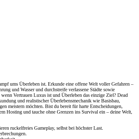
 Kampf ums Überleben ist. Erkunde eine offene Welt voller Gefahren –
hrung und Wasser und durchstreife verlassene Städte sowie
 wenn Vertrauen Luxus ist und Überleben das einzige Ziel? Dead
Erkundung und realistischer Überlebensmechanik wie Basisbau,
en meistern möchten. Bist du bereit für harte Entscheidungen,
em Hosting und tauche ohne Grenzen ins Survival ein – deine Welt,
n ruckelfreies Gameplay, selbst bei höchster Last.
terbrechungen.