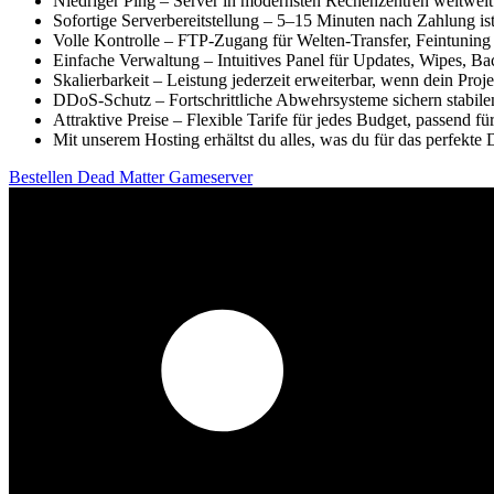
Niedriger Ping – Server in modernsten Rechenzentren weltweit
Sofortige Serverbereitstellung – 5–15 Minuten nach Zahlung ist
Volle Kontrolle – FTP-Zugang für Welten-Transfer, Feintuning
Einfache Verwaltung – Intuitives Panel für Updates, Wipes, Ba
Skalierbarkeit – Leistung jederzeit erweiterbar, wenn dein Proj
DDoS-Schutz – Fortschrittliche Abwehrsysteme sichern stabilen
Attraktive Preise – Flexible Tarife für jedes Budget, passend 
Mit unserem Hosting erhältst du alles, was du für das perfekte
Bestellen Dead Matter Gameserver